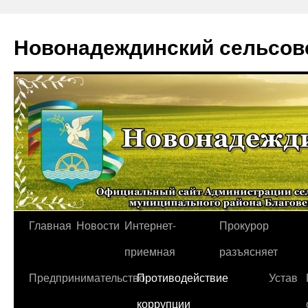
Новонадеждинский сельсов
Перейти
Главная
Новости
Интернет-
Прокурор
к
приемная
разъясняет
содержимому
Предпринимательство
Противодействие
Устав
коррупции