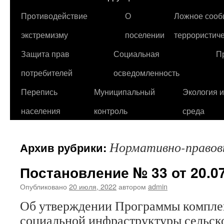
Противодействие
О
Ложное сооб
экстремизму
поселении
террористиче
Защита прав
Социальная
П
потребителей
осведомленность
Перепись
Муниципальный
Экология 
населения
контроль
среда
Нормативно-право
Архив рубрики:
Постановление № 33 от 20.07
Опубликовано
20 июля, 2022
автором
admin
Об утверждении Программы комплек
социальной инфраструктуры сельск