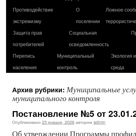
Противодействие
О
Ложное сооб
экстремизму
поселении
террористиче
Защита прав
Социальная
П
потребителей
осведомленность
Перепись
Муниципальный
Экология 
населения
контроль
среда
Муниципальные услу
Архив рубрики:
муниципального контроля
Постановление №5 от 23.01.2
Опубликовано
23 января, 2026
автором
admin
Об утверждении Программы профил