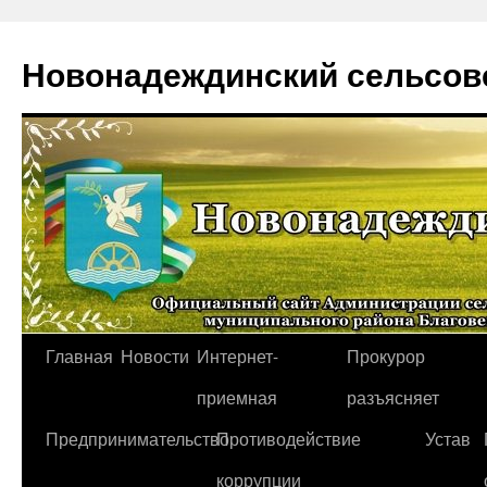
Новонадеждинский сельсов
Перейти
Главная
Новости
Интернет-
Прокурор
к
приемная
разъясняет
содержимому
Предпринимательство
Противодействие
Устав
коррупции