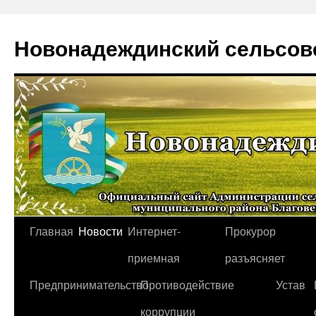
Новонадеждинский сельсов
Перейти
Главная
Новости
Интернет-
Прокурор
к
приемная
разъясняет
содержимому
Предпринимательство
Противодействие
Устав
коррупции