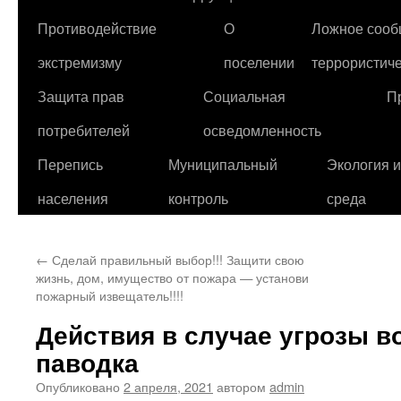
Противодействие
О
Ложное сооб
экстремизму
поселении
террористиче
Защита прав
Социальная
П
потребителей
осведомленность
Перепись
Муниципальный
Экология 
населения
контроль
среда
←
Сделай правильный выбор!!! Защити свою
жизнь, дом, имущество от пожара — установи
пожарный извещатель!!!!
Действия в случае угрозы в
паводка
Опубликовано
2 апреля, 2021
автором
admin