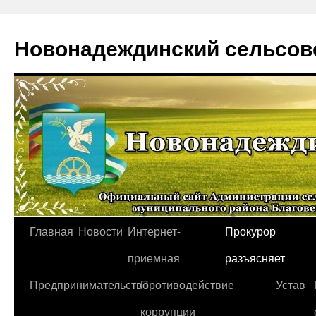
Новонадеждинский сельсов
Перейти
Главная
Новости
Интернет-
Прокурор
к
приемная
разъясняет
содержимому
Предпринимательство
Противодействие
Устав
коррупции