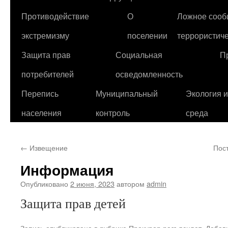
Противодействие
О
Ложное сооб
экстремизму
поселении
террористиче
Защита прав
Социальная
П
потребителей
осведомленность
Перепись
Муниципальный
Экология 
населения
контроль
среда
←
Извещение
Пос
Информация
Опубликовано
2 июня, 2023
автором
admin
Защита прав детей
Запись опубликована в рубрике
Прокурор разъясняет
. Добав