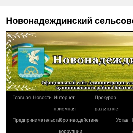
Новонадеждинский сельсов
Перейти
Главная
Новости
Интернет-
Прокурор
к
приемная
разъясняет
содержимому
Предпринимательство
Противодействие
Устав
коррупции