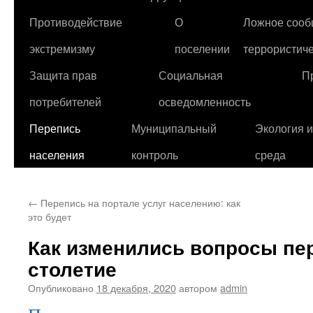
Противодействие
О
Ложное сооб
экстремизму
поселении
террористиче
Защита прав
Социальная
П
потребителей
осведомленность
Перепись
Муниципальный
Экология 
населения
контроль
среда
←
Перепись на портале услуг населению: как
это будет
Как изменились вопросы пе
столетие
Опубликовано
18 декабря, 2020
автором
admin