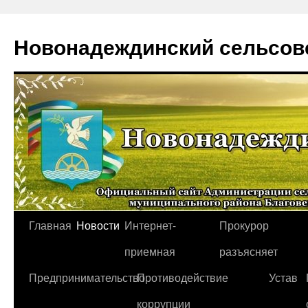
Новонадеждинский сельсов
Перейти
Главная
Новости
Интернет-
Прокурор
к
приемная
разъясняет
содержимому
Предпринимательство
Противодействие
Устав
коррупции