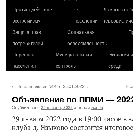
Противодействие
О
Ложное сооб
экстремизму
поселении
террористиче
Защита прав
Социальная
П
потребителей
осведомленность
Перепись
Муниципальный
Экология 
населения
контроль
среда
←
Постановление № 4 от 25.01.2022 г.
Пос
Объявление по ППМИ — 202
Опубликовано
28 января, 2022
автором
admin
29 января 2022 года в 19:00 часов в 
клуба д. Языково состоится итогово