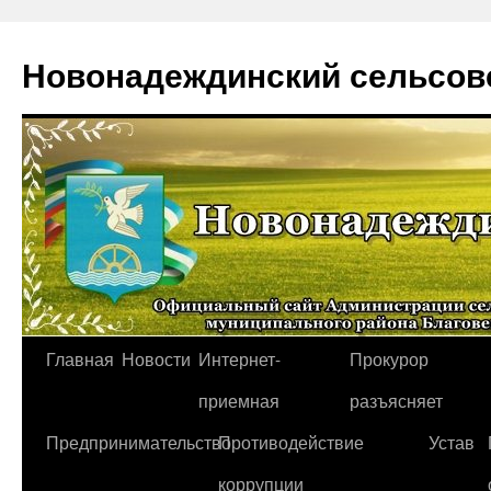
Новонадеждинский сельсов
Перейти
Главная
Новости
Интернет-
Прокурор
к
приемная
разъясняет
содержимому
Предпринимательство
Противодействие
Устав
коррупции