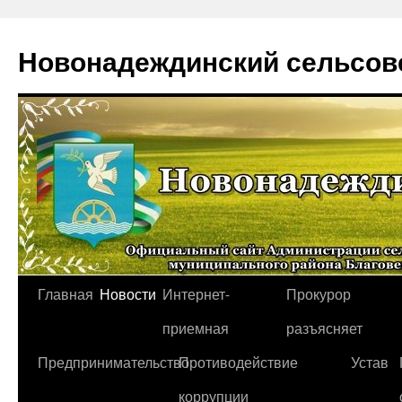
Новонадеждинский сельсов
Перейти
Главная
Новости
Интернет-
Прокурор
к
приемная
разъясняет
содержимому
Предпринимательство
Противодействие
Устав
коррупции