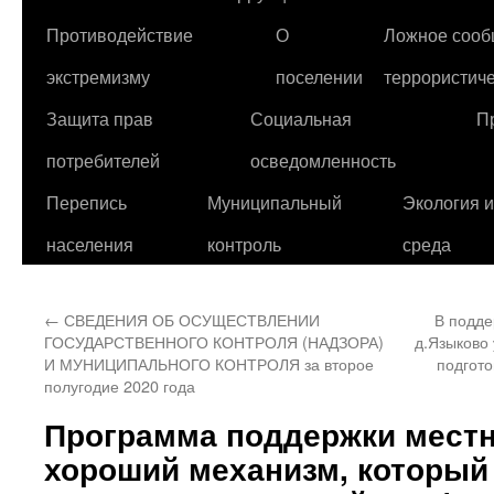
Противодействие
О
Ложное сооб
экстремизму
поселении
террористиче
Защита прав
Социальная
П
потребителей
осведомленность
Перепись
Муниципальный
Экология 
населения
контроль
среда
←
СВЕДЕНИЯ ОБ ОСУЩЕСТВЛЕНИИ
В подд
ГОСУДАРСТВЕННОГО КОНТРОЛЯ (НАДЗОРА)
д.Языково
И МУНИЦИПАЛЬНОГО КОНТРОЛЯ за второе
подгото
полугодие 2020 года
Программа поддержки местн
хороший механизм, который