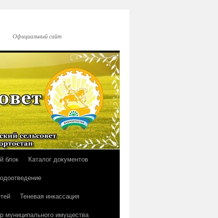
Официальный сайт
й блок
Каталог документов
водоотведение
тей
Теневая инкассация
р муниципального имущества