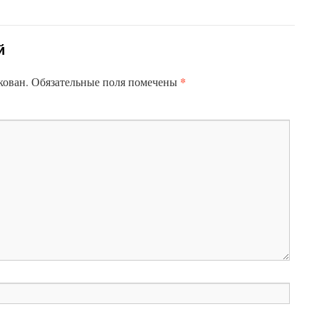
й
*
кован.
Обязательные поля помечены