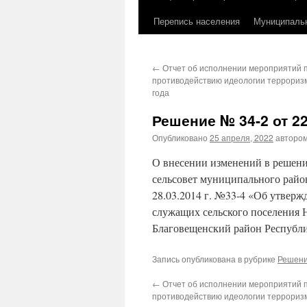
Перепись населения
Муниципаль
←
Отчет об исполнении мероприятий 
противодействию идеологии терроризм
года
Решение № 34-2 от 22
Опубликовано
25 апреля, 2022
авторо
О внесении изменений в решени
сельсовет муниципального райо
28.03.2014 г. №33-4 «Об утвер
служащих сельского поселения 
Благовещенский район Республ
Запись опубликована в рубрике
Решен
←
Отчет об исполнении мероприятий 
противодействию идеологии терроризм