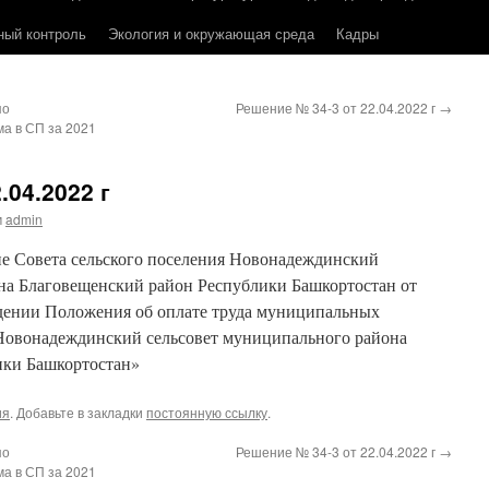
ный контроль
Экология и окружающая среда
Кадры
по
Решение № 34-3 от 22.04.2022 г
→
а в СП за 2021
.04.2022 г
м
admin
е Совета сельского поселения Новонадеждинский
на Благовещенский район Республики Башкортостан от
ждении Положения об оплате труда муниципальных
Новонадеждинский сельсовет муниципального района
ики Башкортостан»
ия
. Добавьте в закладки
постоянную ссылку
.
по
Решение № 34-3 от 22.04.2022 г
→
а в СП за 2021