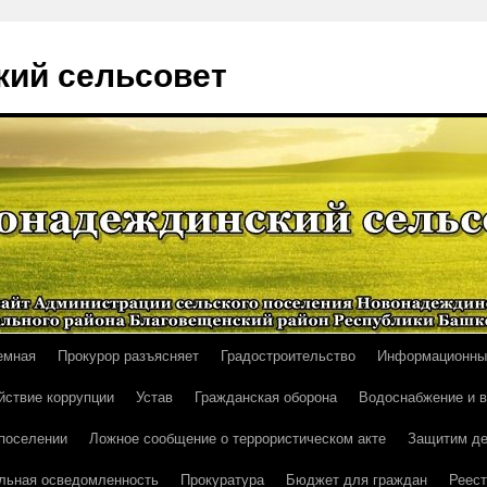
ий сельсовет
емная
Прокурор разъясняет
Градостроительство
Информационны
йствие коррупции
Устав
Гражданская оборона
Водоснабжение и 
поселении
Ложное сообщение о террористическом акте
Защитим де
льная осведомленность
Прокуратура
Бюджет для граждан
Реест