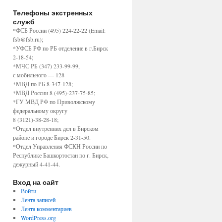
Телефоны экстренных
служб
*ФСБ России (495) 224-22-22 (Email:
fsb@fsb.ru);
*УФСБ РФ по РБ отделение в г.Бирск
2-18-54;
*МЧС РБ (347) 233-99-99,
с мобильного — 128
*МВД по РБ 8-347-128;
*МВД России 8 (495)-237-75-85;
*ГУ МВД РФ по Приволжскому
федеральному округу
8 (3121)-38-28-18;
*Отдел внутренних дел в Бирском
районе и городе Бирск 2-31-50.
*Отдел Управления ФСКН России по
Республике Башкортостан по г. Бирск,
дежурный 4-41-44.
Вход на сайт
Войти
Лента записей
Лента комментариев
WordPress.org