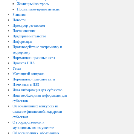
Жилищный контроль
Нормативно-правовые акты
Решения
Новости
Прокурор разъясняет
Постановления
Предпринимательство
Информация
Противодействие экстремизму и
терроризму
Нормативно-правовые акты
Проекты НПА
Устав
Жилищный контроль
Нормативно-правовые акты
Изменение в ПЗЗ
Иная информация для субъектов
Иная необходимая информация для
субъектов
Об объявленных конкурсах на
оказание финансовой поддержки
субъектам
О государственном и
муниципальном имуществе
Об организациях, образующих