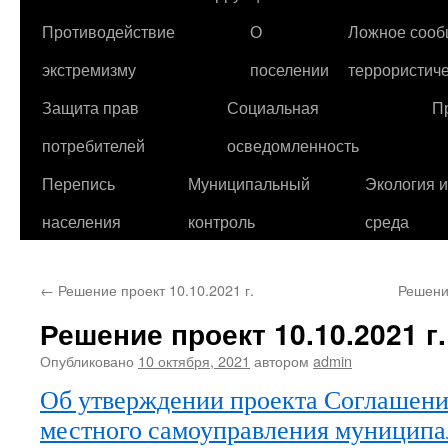
Противодействие
О
Ложное сооб
экстремизму
поселении
террористиче
Защита прав
Социальная
П
потребителей
осведомленность
Перепись
Муниципальный
Экология 
населения
контроль
среда
←
Решение проект 10.10.2021 г.
Решени
Решение проект 10.10.2021 г.
Опубликовано
10 октября, 2021
автором
admin
Об утверждении проекта Соглашени
местного самоуправления муниципа