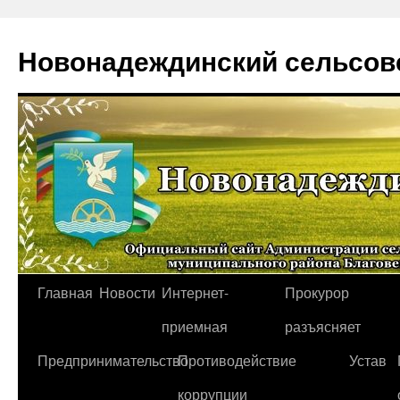
Новонадеждинский сельсов
Перейти
Главная
Новости
Интернет-
Прокурор
к
приемная
разъясняет
содержимому
Предпринимательство
Противодействие
Устав
коррупции