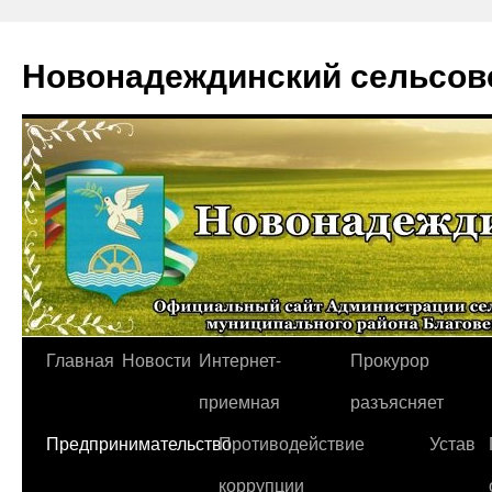
Новонадеждинский сельсов
Перейти
Главная
Новости
Интернет-
Прокурор
к
приемная
разъясняет
содержимому
Предпринимательство
Противодействие
Устав
коррупции