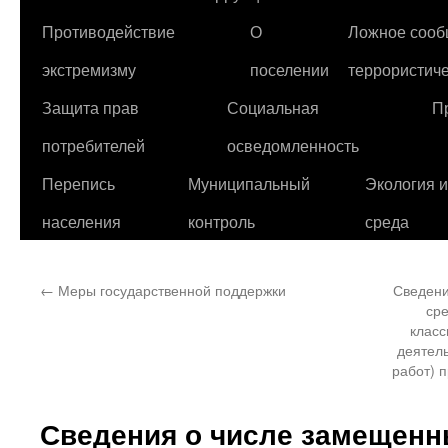
Противодействие
О
Ложное сооб
экстремизму
поселении
террористиче
Защита прав
Социальная
П
потребителей
осведомленность
Перепись
Муниципальный
Экология 
населения
контроль
среда
←
Меры государственной поддержки
Сведени
сре
класс
деятель
работ) 
Сведения о числе замещенн