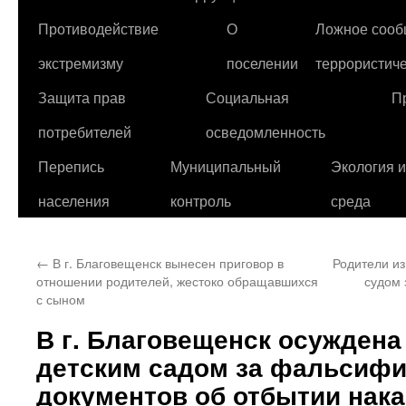
Противодействие
О
Ложное сооб
экстремизму
поселении
террористиче
Защита прав
Социальная
П
потребителей
осведомленность
Перепись
Муниципальный
Экология 
населения
контроль
среда
←
В г. Благовещенск вынесен приговор в
Родители из
отношении родителей, жестоко обращавшихся
судом 
с сыном
В г. Благовещенск осужден
детским садом за фальсиф
документов об отбытии нак