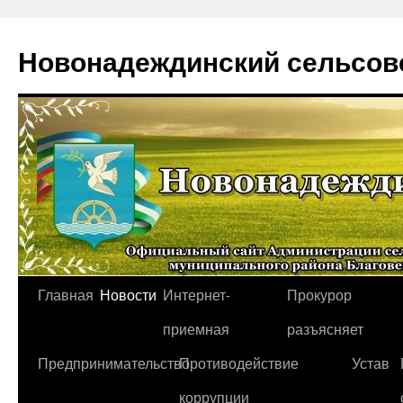
Новонадеждинский сельсов
Перейти
Главная
Новости
Интернет-
Прокурор
к
приемная
разъясняет
содержимому
Предпринимательство
Противодействие
Устав
коррупции