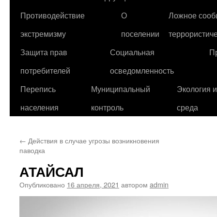
Противодействие
О
Ложное сооб
экстремизму
поселении
террористиче
Защита прав
Социальная
П
потребителей
осведомленность
Перепись
Муниципальный
Экология 
населения
контроль
среда
←
Действия в случае угрозы возникновения
паводка
АТАЙСАЛ
Опубликовано
16 апреля, 2021
автором
admin