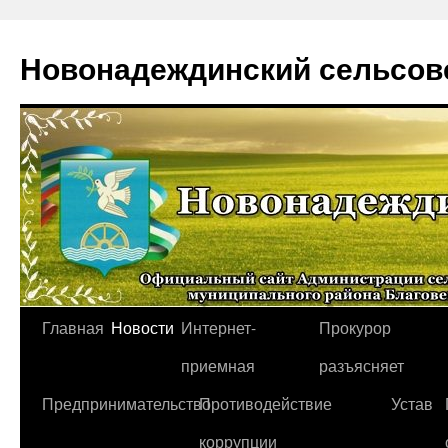
Новонадеждинский сельсов
Перейти
Главная
Новости
Интернет-
Прокурор
к
приемная
разъясняет
содержимому
Предпринимательство
Противодействие
Устав
коррупции