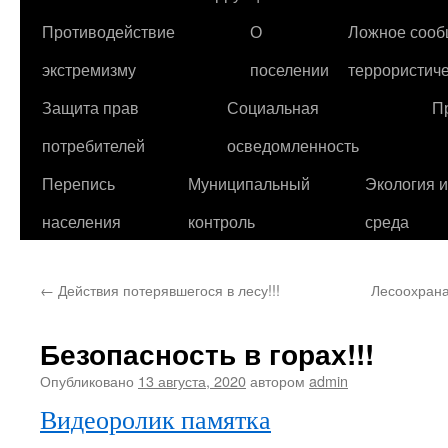
Противодействие
О
Ложное сооб
экстремизму
поселении
террористиче
Защита прав
Социальная
П
потребителей
осведомленность
Перепись
Муниципальный
Экология 
населения
контроль
среда
←
Действия потерявшегося в лесу!!!
Лесоохрана
Безопасность в горах!!!
Опубликовано
13 августа, 2020
автором
admin
Видеоролик памятка