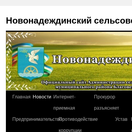
Новонадеждинский сельсов
Перейти
Главная
Новости
Интернет-
Прокурор
к
приемная
разъясняет
содержимому
Предпринимательство
Противодействие
Устав
коррупции