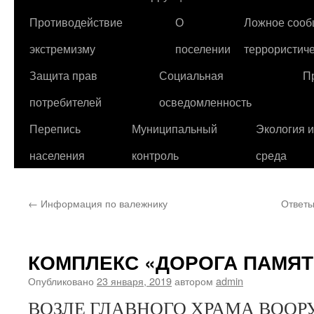
Противодействие
О
Ложное сооб
экстремизму
поселении
террористиче
Защита прав
Социальная
П
потребителей
осведомленность
Перепись
Муниципальный
Экология 
населения
контроль
среда
←
Информация по валежнику
Ответы
КОМПЛЕКС «ДОРОГА ПАМЯТ
Опубликовано
23 января, 2019
автором
admin
ВОЗЛЕ ГЛАВНОГО ХРАМА ВООР