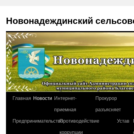
Новонадеждинский сельсов
Перейти
Главная
Новости
Интернет-
Прокурор
к
приемная
разъясняет
содержимому
Предпринимательство
Противодействие
Устав
коррупции