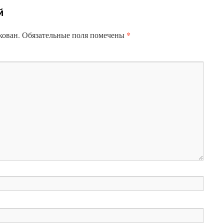
й
*
кован.
Обязательные поля помечены