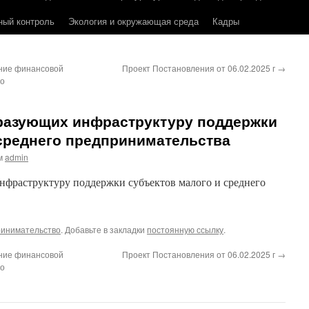
ный контроль
Экология и окружающая среда
Кадры
ание финансовой
Проект Постановления от 06.02.2025 г
→
го
бразующих инфраструктуру поддержки
 среднего предпринимательства
м
admin
нфраструктуру поддержки субъектов малого и среднего
инимательство
. Добавьте в закладки
постоянную ссылку
.
ание финансовой
Проект Постановления от 06.02.2025 г
→
го