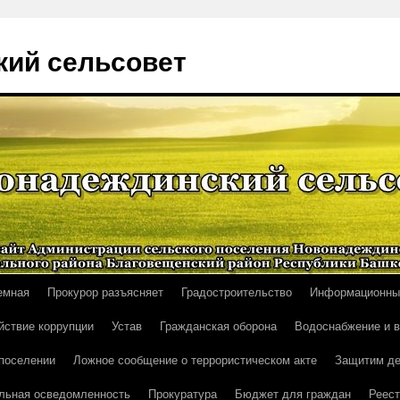
ий сельсовет
емная
Прокурор разъясняет
Градостроительство
Информационны
йствие коррупции
Устав
Гражданская оборона
Водоснабжение и 
поселении
Ложное сообщение о террористическом акте
Защитим де
льная осведомленность
Прокуратура
Бюджет для граждан
Реест