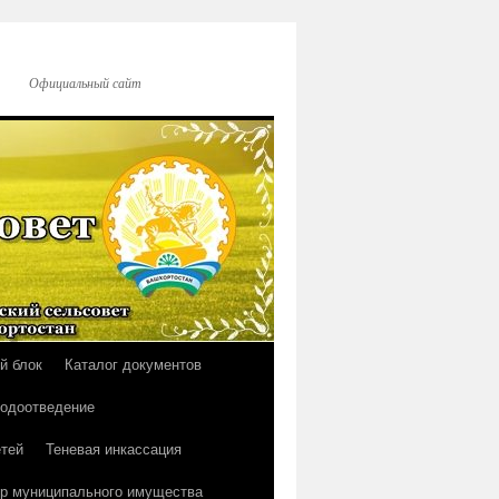
Официальный сайт
й блок
Каталог документов
водоотведение
тей
Теневая инкассация
р муниципального имущества