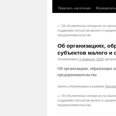
Перепись населения
Муниципаль
←
Об объявленных конкурсах на оказ
поддержки субъектам малого и средне
предпринимательства
Об организациях, о
субъектов малого и
Опубликовано
3 февраля, 2025
авторо
Об организациях, образующих и
предпринимательства
Запись опубликована в рубрике
Предпр
←
Об объявленных конкурсах на оказ
поддержки субъектам малого и средне
предпринимательства