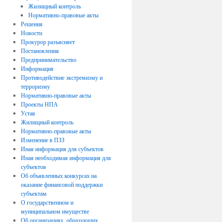
Жилищный контроль
Нормативно-правовые акты
Решения
Новости
Прокурор разъясняет
Постановления
Предпринимательство
Информация
Противодействие экстремизму и
терроризму
Нормативно-правовые акты
Проекты НПА
Устав
Жилищный контроль
Нормативно-правовые акты
Изменение в ПЗЗ
Иная информация для субъектов
Иная необходимая информация для
субъектов
Об объявленных конкурсах на
оказание финансовой поддержки
субъектам
О государственном и
муниципальном имуществе
Об организациях, образующих