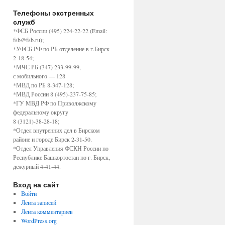
Телефоны экстренных
служб
*ФСБ России (495) 224-22-22 (Email:
fsb@fsb.ru);
*УФСБ РФ по РБ отделение в г.Бирск
2-18-54;
*МЧС РБ (347) 233-99-99,
с мобильного — 128
*МВД по РБ 8-347-128;
*МВД России 8 (495)-237-75-85;
*ГУ МВД РФ по Приволжскому
федеральному округу
8 (3121)-38-28-18;
*Отдел внутренних дел в Бирском
районе и городе Бирск 2-31-50.
*Отдел Управления ФСКН России по
Республике Башкортостан по г. Бирск,
дежурный 4-41-44.
Вход на сайт
Войти
Лента записей
Лента комментариев
WordPress.org