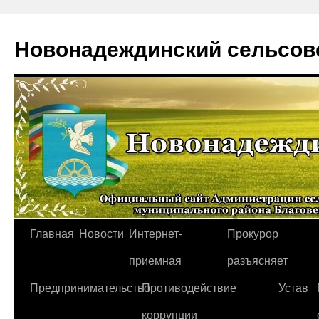
Новонадеждинский сельсов
Перейти
Главная
Новости
Интернет-
Прокурор
к
приемная
разъясняет
содержимому
Предпринимательство
Противодействие
Устав
коррупции