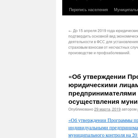
Перепись населения
Муниципаль
←
До 15 апреля 2019 года юридически
подтвердить основной вид экономичес
деятельности в ФСС для установления
страховым взносам от несчастных случ
производстве и профзаболеваний.
«Об утверждении Пр
юридическими лица
предпринимателями 
осуществления муниц
Опубликовано
29 марта, 2019
автором
«Об утверждении Программы п
индивидуальными предпринимат
муниципального контроля на 20