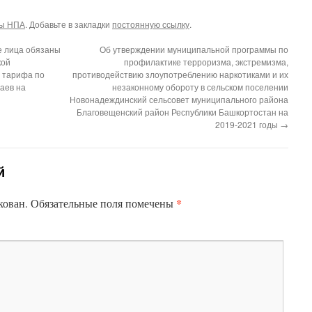
ты НПА
. Добавьте в закладки
постоянную ссылку
.
е лица обязаны
Об утверждении муниципальной программы по
кой
профилактике терроризма, экстремизма,
 тарифа по
противодействию злоупотреблению наркотиками и их
аев на
незаконному обороту в сельском поселении
Новонадеждинский сельсовет муниципального района
Благовещенский район Республики Башкортостан на
2019-2021 годы
→
й
*
кован.
Обязательные поля помечены