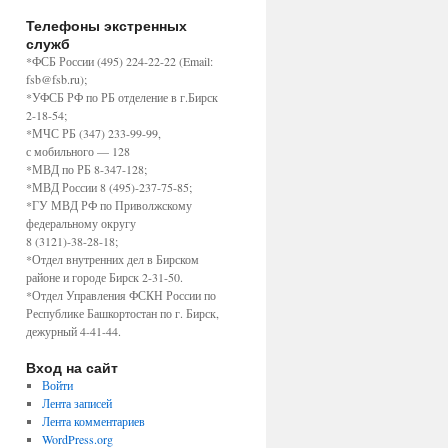
Телефоны экстренных
служб
*ФСБ России (495) 224-22-22 (Email:
fsb@fsb.ru);
*УФСБ РФ по РБ отделение в г.Бирск
2-18-54;
*МЧС РБ (347) 233-99-99,
с мобильного — 128
*МВД по РБ 8-347-128;
*МВД России 8 (495)-237-75-85;
*ГУ МВД РФ по Приволжскому
федеральному округу
8 (3121)-38-28-18;
*Отдел внутренних дел в Бирском
районе и городе Бирск 2-31-50.
*Отдел Управления ФСКН России по
Республике Башкортостан по г. Бирск,
дежурный 4-41-44.
Вход на сайт
Войти
Лента записей
Лента комментариев
WordPress.org