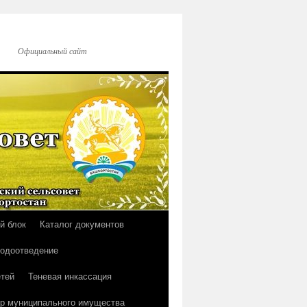
Официальный сайт
й блок
Каталог документов
водоотведение
тей
Теневая инкассация
р муниципального имущества