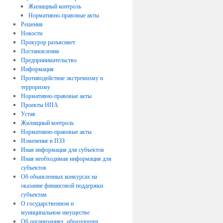
Жилищный контроль
Нормативно-правовые акты
Решения
Новости
Прокурор разъясняет
Постановления
Предпринимательство
Информация
Противодействие экстремизму и
терроризму
Нормативно-правовые акты
Проекты НПА
Устав
Жилищный контроль
Нормативно-правовые акты
Изменение в ПЗЗ
Иная информация для субъектов
Иная необходимая информация для
субъектов
Об объявленных конкурсах на
оказание финансовой поддержки
субъектам
О государственном и
муниципальном имуществе
Об организациях, образующих