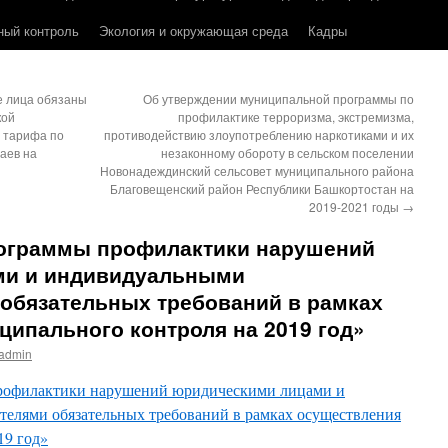
ный контроль
Экология и окружающая среда
Кадры
е лица обязаны
Об утверждении муниципальной программы по
кой
профилактике терроризма, экстремизма,
 тарифа по
противодействию злоупотреблению наркотиками и их
аев на
незаконному обороту в сельском поселении
Новонадеждинский сельсовет муниципального района
Благовещенский район Республики Башкортостан на
2019-2021 годы
→
ограммы профилактики нарушений
ми и индивидуальными
обязательных требований в рамках
ипального контроля на 2019 год»
admin
рофилактики нарушений юридическими лицами и
елями обязательных требований в рамках осуществления
19 год»