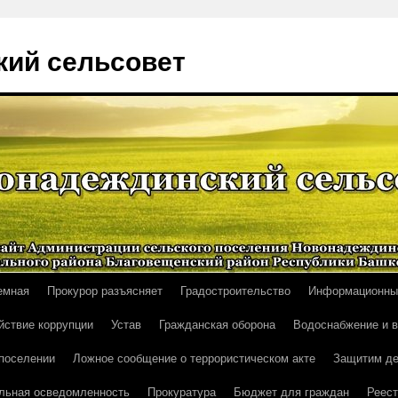
ий сельсовет
емная
Прокурор разъясняет
Градостроительство
Информационны
йствие коррупции
Устав
Гражданская оборона
Водоснабжение и 
поселении
Ложное сообщение о террористическом акте
Защитим де
льная осведомленность
Прокуратура
Бюджет для граждан
Реест