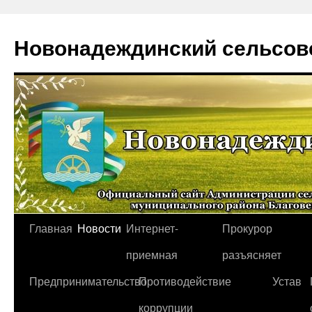
Новонадеждинский сельсов
Перейти
Главная
Новости
Интернет-
Прокурор
к
приемная
разъясняет
содержимому
Предпринимательство
Противодействие
Устав
коррупции