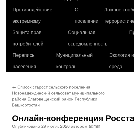
Противодействие
О
Ложное сооб
экстремизму
поселении
террористиче
Защита прав
Социальная
П
потребителей
осведомленность
Перепись
Муниципальный
Экология 
населения
контроль
среда
←
Список старост сельского поселения
Новонадеждинский сельсовет муниципального
района Благовещенский район Республики
Башкортостан
Онлайн-конференция Росста
Опубликовано
29 июля, 2020
автором
admin