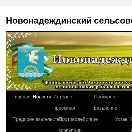
Новонадеждинский сельсов
Перейти
Главная
Новости
Интернет-
Прокурор
к
приемная
разъясняет
содержимому
Предпринимательство
Противодействие
Устав
коррупции