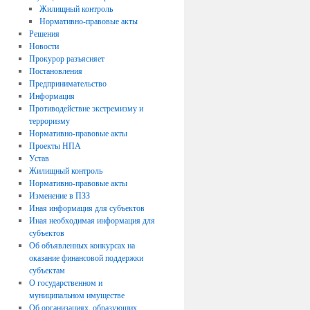
Жилищный контроль
Нормативно-правовые акты
Решения
Новости
Прокурор разъясняет
Постановления
Предпринимательство
Информация
Противодействие экстремизму и
терроризму
Нормативно-правовые акты
Проекты НПА
Устав
Жилищный контроль
Нормативно-правовые акты
Изменение в ПЗЗ
Иная информация для субъектов
Иная необходимая информация для
субъектов
Об объявленных конкурсах на
оказание финансовой поддержки
субъектам
О государственном и
муниципальном имуществе
Об организациях, образующих