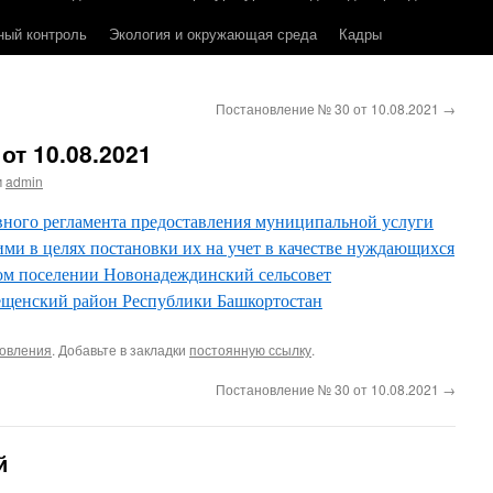
ный контроль
Экология и окружающая среда
Кадры
Постановление № 30 от 10.08.2021
→
от 10.08.2021
м
admin
ного регламента предоставления муниципальной услуги
и в целях постановки их на учет в качестве нуждающихся
ом поселении Новонадеждинский сельсовет
ещенский район Республики Башкортостан
овления
. Добавьте в закладки
постоянную ссылку
.
Постановление № 30 от 10.08.2021
→
й