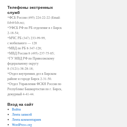
Телефоны экстренных
служб
*ФСБ России (495) 224-22-22 (Email:
fsb@fsb.ru);
*УФСБ РФ по РБ отделение в г.Бирск
2-18-54;
*МЧС РБ (347) 233-99-99,
с мобильного — 128
*МВД по РБ 8-347-128;
*МВД России 8 (495)-237-75-85;
*ГУ МВД РФ по Приволжскому
федеральному округу
8 (3121)-38-28-18;
*Отдел внутренних дел в Бирском
районе и городе Бирск 2-31-50.
*Отдел Управления ФСКН России по
Республике Башкортостан по г. Бирск,
дежурный 4-41-44.
Вход на сайт
Войти
Лента записей
Лента комментариев
WordPress.org