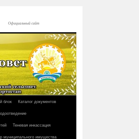
Официальный сайт
й блок
Каталог документов
водоотведение
тей
Теневая инкассация
р муниципального имущества