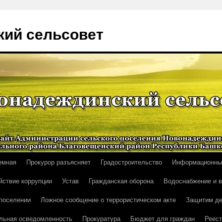
ий сельсовет
емная
Прокурор разъясняет
Градостроительство
Информационны
йствие коррупции
Устав
Гражданская оборона
Водоснабжение и 
поселении
Ложное сообщение о террористическом акте
Защитим де
льная осведомленность
Прокуратура
Бюджет для граждан
Реест