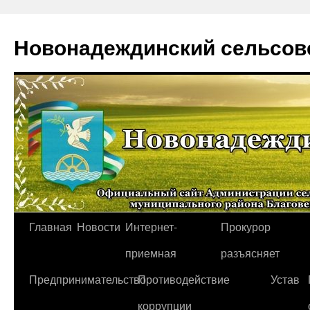
Новонадеждинский сельсов
Перейти
Главная
Новости
Интернет-
Прокурор
к
приемная
разъясняет
содержимому
Предпринимательство
Противодействие
Устав
коррупции