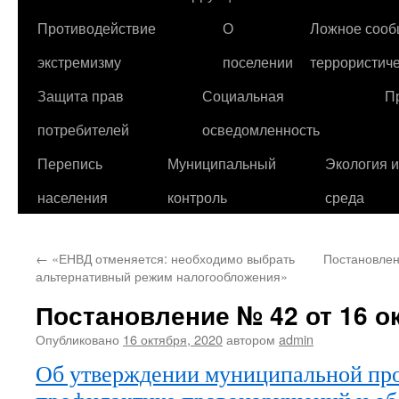
Противодействие
О
Ложное сооб
экстремизму
поселении
террористиче
Защита прав
Социальная
П
потребителей
осведомленность
Перепись
Муниципальный
Экология 
населения
контроль
среда
←
«ЕНВД отменяется: необходимо выбрать
Постановлен
альтернативный режим налогообложения»
Постановление № 42 от 16 о
Опубликовано
16 октября, 2020
автором
admin
Об утверждении муниципальной пр