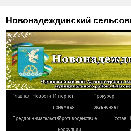
Новонадеждинский сельсов
Перейти
Главная
Новости
Интернет-
Прокурор
к
приемная
разъясняет
содержимому
Предпринимательство
Противодействие
Устав
коррупции