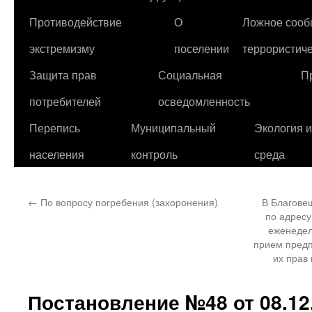
Противодействие
О
Ложное сооб
экстремизму
поселении
террористиче
Защита прав
Социальная
П
потребителей
осведомленность
Перепись
Муниципальный
Экология 
населения
контроль
среда
←
По вопросу погребения (захоронения)
В Благове
по адресу:
еженедел
прием пред
их прав
Постановление №48 от 08.12