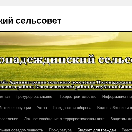
ий сельсовет
емная
Прокурор разъясняет
Градостроительство
Информационны
йствие коррупции
Устав
Гражданская оборона
Водоснабжение и 
поселении
Ложное сообщение о террористическом акте
Защитим де
льная осведомленность
Прокуратура
Бюджет для граждан
Реест