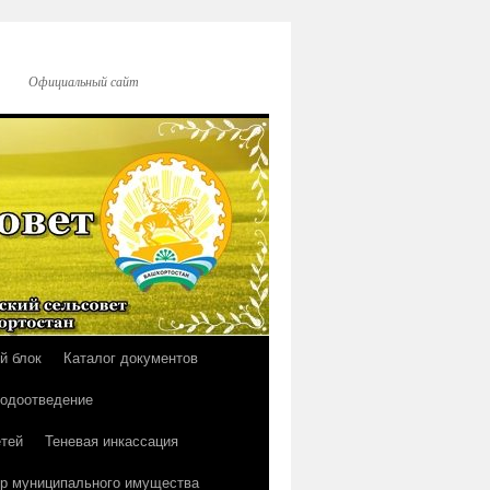
Официальный сайт
й блок
Каталог документов
водоотведение
тей
Теневая инкассация
р муниципального имущества