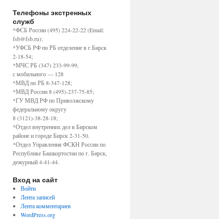
Телефоны экстренных
служб
*ФСБ России (495) 224-22-22 (Email:
fsb@fsb.ru);
*УФСБ РФ по РБ отделение в г.Бирск
2-18-54;
*МЧС РБ (347) 233-99-99,
с мобильного — 128
*МВД по РБ 8-347-128;
*МВД России 8 (495)-237-75-85;
*ГУ МВД РФ по Приволжскому
федеральному округу
8 (3121)-38-28-18;
*Отдел внутренних дел в Бирском
районе и городе Бирск 2-31-50.
*Отдел Управления ФСКН России по
Республике Башкортостан по г. Бирск,
дежурный 4-41-44.
Вход на сайт
Войти
Лента записей
Лента комментариев
WordPress.org