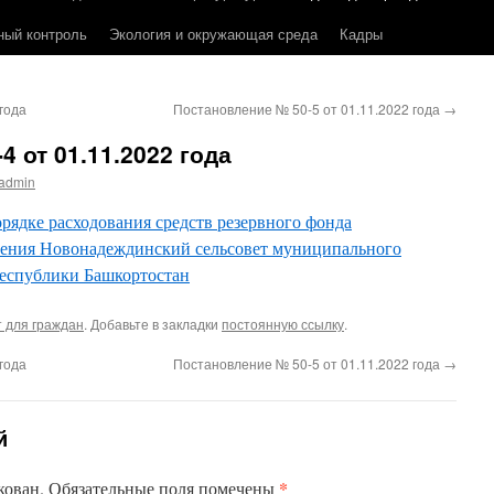
ный контроль
Экология и окружающая среда
Кадры
года
Постановление № 50-5 от 01.11.2022 года
→
 от 01.11.2022 года
admin
рядке расходования средств резервного фонда
ления Новонадеждинский сельсовет муниципального
Республики Башкортостан
 для граждан
. Добавьте в закладки
постоянную ссылку
.
года
Постановление № 50-5 от 01.11.2022 года
→
й
*
кован.
Обязательные поля помечены