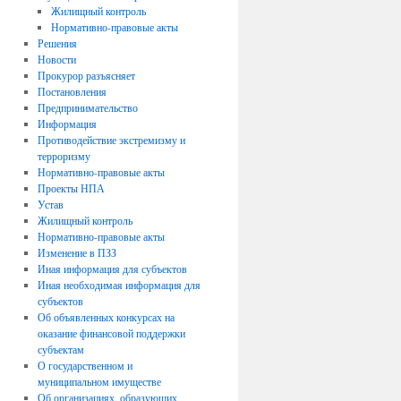
Жилищный контроль
Нормативно-правовые акты
Решения
Новости
Прокурор разъясняет
Постановления
Предпринимательство
Информация
Противодействие экстремизму и
терроризму
Нормативно-правовые акты
Проекты НПА
Устав
Жилищный контроль
Нормативно-правовые акты
Изменение в ПЗЗ
Иная информация для субъектов
Иная необходимая информация для
субъектов
Об объявленных конкурсах на
оказание финансовой поддержки
субъектам
О государственном и
муниципальном имуществе
Об организациях, образующих