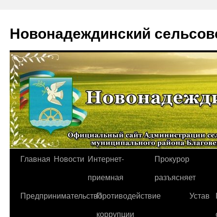
Новонадеждинский сельсов
Перейти
Главная
Новости
Интернет-
Прокурор
к
приемная
разъясняет
содержимому
Предпринимательство
Противодействие
Устав
коррупции