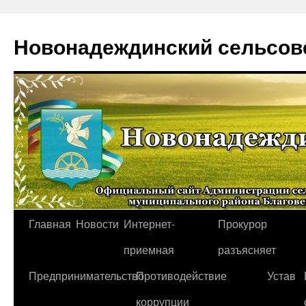
Новонадеждинский сельсов
Перейти
Главная
Новости
Интернет-
Прокурор
к
приемная
разъясняет
содержимому
Предпринимательство
Противодействие
Устав
коррупции