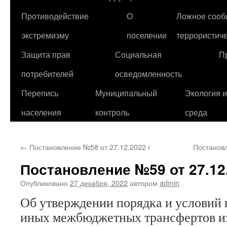
Противодействие
О
Ложное сооб
экстремизму
поселении
террористиче
Защита прав
Социальная
П
потребителей
осведомленность
Перепись
Муниципальный
Экология 
населения
контроль
среда
←
Постановление №58 от 27.12.2022 г
Постановл
Постановление №59 от 27.12.
Опубликовано
27 декабря, 2022
автором
admin
Об утверждении порядка и условий 
иных межбюджетных трансфертов из