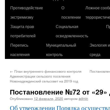
Противодействие
О
Ложное сооб
экстремизму
поселении
террористиче
Защита прав
Социальная
П
потребителей
осведомленность
Перепись
Муниципальный
Экология 
населения
контроль
среда
←
План внутреннего финансового контроля
Постановлен
Администрации сельского поселения
Новонадеждинский сельсовет на 2019 год
Постановление №72 от «29» д
Опубликовано
12 февраля, 2020
автором
admin
Об утверждении Порядка осуществ