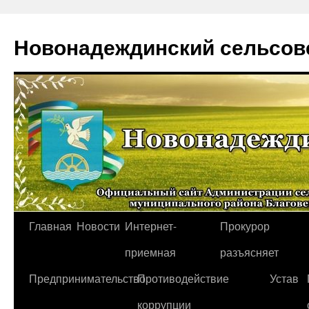
Новонадеждинский сельсов
Перейти
Главная
Новости
Интернет-
Прокурор
к
приемная
разъясняет
содержимому
Предпринимательство
Противодействие
Устав
коррупции