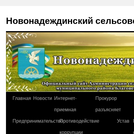
Новонадеждинский сельсов
Перейти
Главная
Новости
Интернет-
Прокурор
к
приемная
разъясняет
содержимому
Предпринимательство
Противодействие
Устав
коррупции