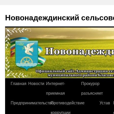
Новонадеждинский сельсов
Перейти
Главная
Новости
Интернет-
Прокурор
к
приемная
разъясняет
содержимому
Предпринимательство
Противодействие
Устав
коррупции