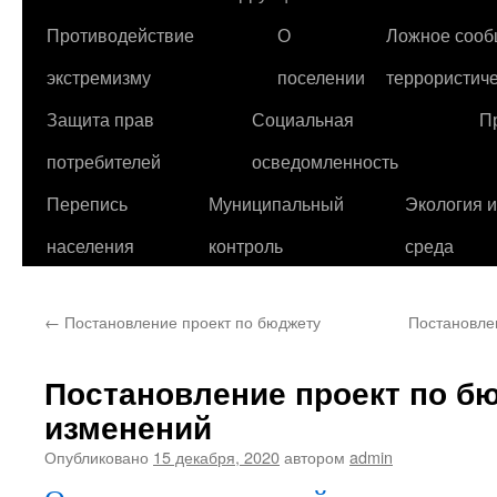
Противодействие
О
Ложное сооб
экстремизму
поселении
террористиче
Защита прав
Социальная
П
потребителей
осведомленность
Перепись
Муниципальный
Экология 
населения
контроль
среда
←
Постановление проект по бюджету
Постановле
Постановление проект по б
изменений
Опубликовано
15 декабря, 2020
автором
admin