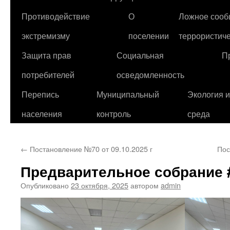
Противодействие
О
Ложное сооб
экстремизму
поселении
террористиче
Защита прав
Социальная
П
потребителей
осведомленность
Перепись
Муниципальный
Экология 
населения
контроль
среда
←
Постановление №70 от 09.10.2025 г
Пос
Предварительное собрание
Опубликовано
23 октября, 2025
автором
admin