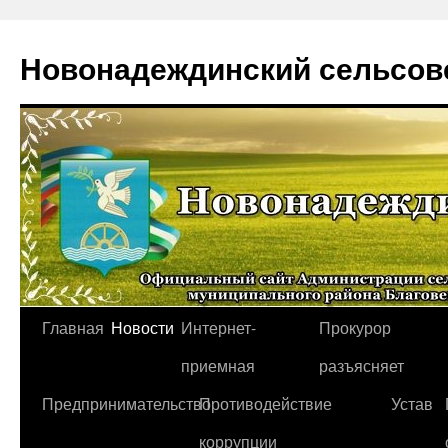
Новонадеждинский сельсов
Перейти
Главная
Новости
Интернет-
Прокурор
к
приемная
разъясняет
содержимому
Предпринимательство
Противодействие
Устав
коррупции