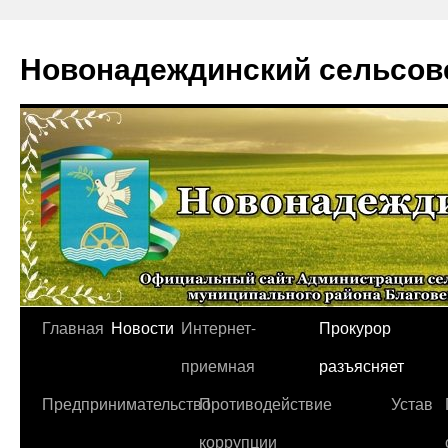
Новонадеждинский сельсов
Перейти
Главная
Новости
Интернет-
Прокурор
к
приемная
разъясняет
содержимому
Предпринимательство
Противодействие
Устав
коррупции