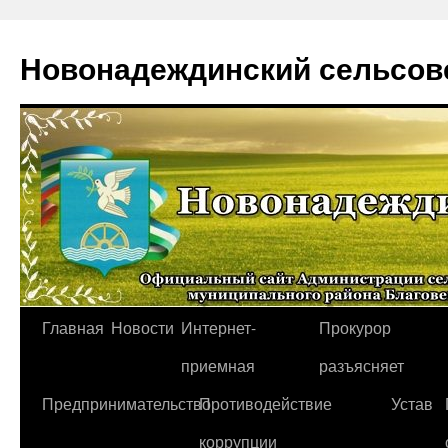
Новонадеждинский сельсов
Перейти
Главная
Новости
Интернет-
Прокурор
к
приемная
разъясняет
содержимому
Предпринимательство
Противодействие
Устав
коррупции