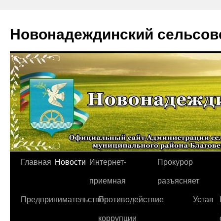
Новонадеждинский сельсов
Перейти
Главная
Новости
Интернет-
Прокурор
к
приемная
разъясняет
содержимому
Предпринимательство
Противодействие
Устав
коррупции