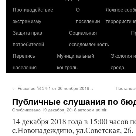
Противодействие
О
Ложное сооб
экстремизму
поселении
террористиче
Защита прав
Социальная
П
потребителей
осведомленность
Перепись
Муниципальный
Экология 
населения
контроль
среда
←
Решение № 34-1 от 06 ноября 2018 г.
Постановл
Публичные слушания по бю
Опубликовано
19 декабря, 2018
автором
admin
14 декабря 2018 года в 15:00 часов п
с.Новонадеждино, ул.Советская, 26