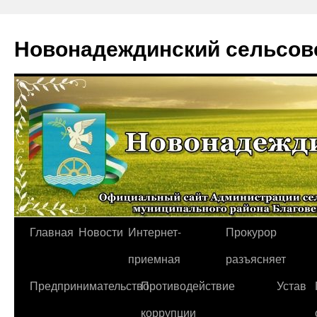
Новонадеждинский сельсов
Перейти
Главная
Новости
Интернет-
Прокурор
к
приемная
разъясняет
содержимому
Предпринимательство
Противодействие
Устав
коррупции