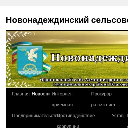
Новонадеждинский сельсов
Перейти
Главная
Новости
Интернет-
Прокурор
к
приемная
разъясняет
содержимому
Предпринимательство
Противодействие
Устав
коррупции