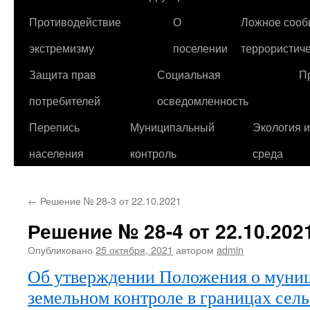
Противодействие
О
Ложное сооб
экстремизму
поселении
террористиче
Защита прав
Социальная
П
потребителей
осведомленность
Перепись
Муниципальный
Экология 
населения
контроль
среда
←
Решение № 28-3 от 22.10.2021
Решение № 28-4 от 22.10.202
Опубликовано
25 октября, 2021
автором
admin
Об утверждении Положения о муни
земельном контроле в границах сел