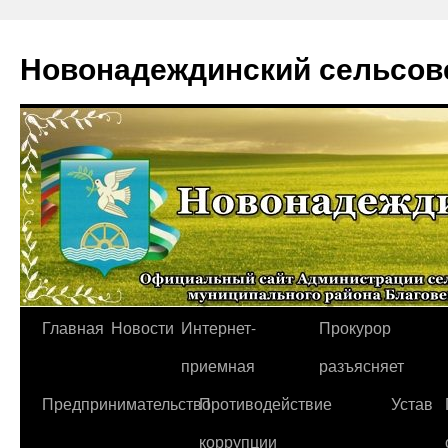
Новонадеждинский сельсов
Перейти
Главная
Новости
Интернет-
Прокурор
к
приемная
разъясняет
содержимому
Предпринимательство
Противодействие
Устав
коррупции