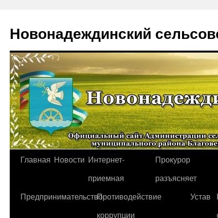
Новонадеждинский сельсов
Перейти
Главная
Новости
Интернет-
Прокурор
к
приемная
разъясняет
содержимому
Предпринимательство
Противодействие
Устав
коррупции