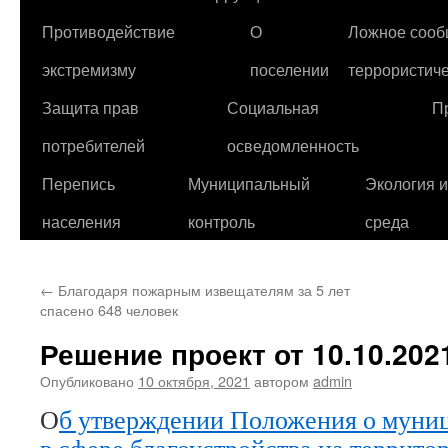
Противодействие
О
Ложное сооб
экстремизму
поселении
террористиче
Защита прав
Социальная
П
потребителей
осведомленность
Перепись
Муниципальный
Экология 
населения
контроль
среда
←
Благодаря пожарным извещателям за 5 лет
спасено 648 человек
Решение проект от 10.10.2021
Опубликовано
10 октября, 2021
автором
admin
О
б утверждении Положения о муни