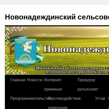
Новонадеждинский сельсов
Перейти
Главная
Новости
Интернет-
Прокурор
к
приемная
разъясняет
содержимому
Предпринимательство
Противодействие
Устав
коррупции