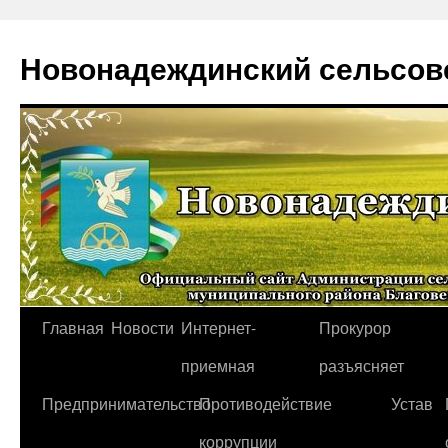
Новонадеждинский сельсов
Перейти
Главная
Новости
Интернет-
Прокурор
к
приемная
разъясняет
содержимому
Предпринимательство
Противодействие
Устав
коррупции