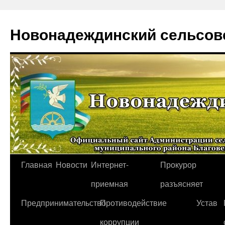
Новонадеждинский сельсов
Перейти
Главная
Новости
Интернет-
Прокурор
к
приемная
разъясняет
содержимому
Предпринимательство
Противодействие
Устав
коррупции