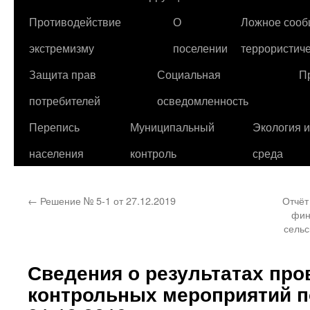
Противодействие
О
Ложное сооб
экстремизму
поселении
террористиче
Защита прав
Социальная
П
потребителей
осведомленность
Перепись
Муниципальный
Экология 
населения
контроль
среда
←
Решение № 5-1 от 27.12.2019
Отчёт
фин
сельс
Сведения о результатах пр
контрольных мероприятий п