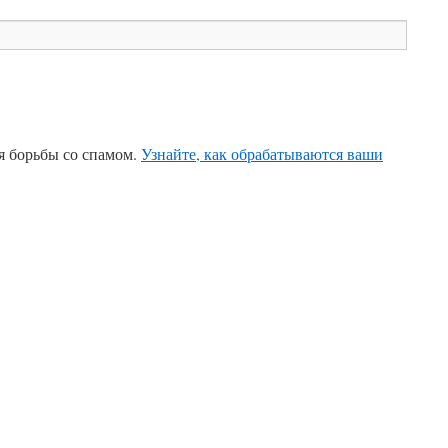
ля борьбы со спамом.
Узнайте, как обрабатываются ваши