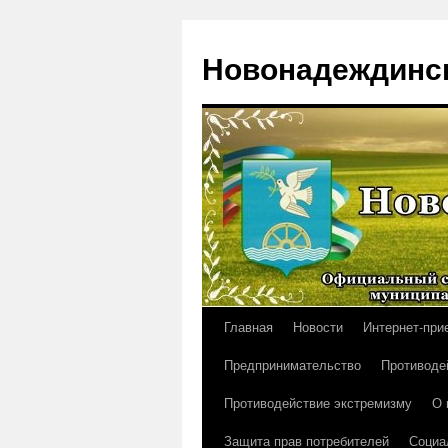
Новонадеждинск
Главная
Новости
Интернет-при
Перейти
Предпринимательство
Противоде
к
Противодействие экстремизму
О 
содержимому
Защита прав потребителей
Социа