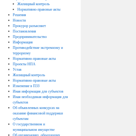
Жилищный контроль
Нормативно-правовые акты
Решения
Новости
Прокурор разъясняет
Постановления
Предпринимательство
Информация
Противодействие экстремизму и
терроризму
Нормативно-правовые акты
Проекты НПА
Устав
Жилищный контроль
Нормативно-правовые акты
Изменение в ПЗЗ
Иная информация для субъектов
Иная необходимая информация для
субъектов
Об объявленных конкурсах на
оказание финансовой поддержки
субъектам
О государственном и
муниципальном имуществе
Об организациях, образующих