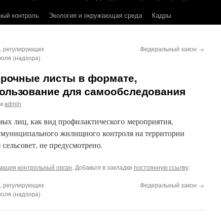
ный контроль
Экология и окружающая среда
Кадры
, регулирующих
Федеральный закон
→
роля (надзора)
рочные листы в формате,
ользование для самообследования
м
admin
ых лиц, как вид профилактического мероприятия,
муниципального жилищного контроля на территории
 сельсовет, не предусмотрено.
ация контрольный орган
. Добавьте в закладки
постоянную ссылку
.
, регулирующих
Федеральный закон
→
роля (надзора)