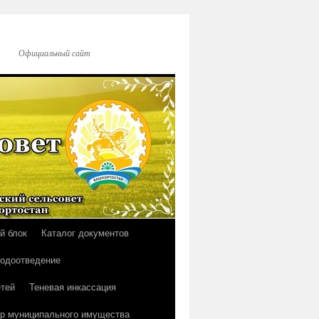
Официальный сайт
й блок
Каталог документов
водоотведение
тей
Теневая инкассация
р муниципального имущества