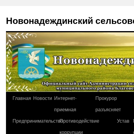
Новонадеждинский сельсов
Перейти
Главная
Новости
Интернет-
Прокурор
к
приемная
разъясняет
содержимому
Предпринимательство
Противодействие
Устав
коррупции