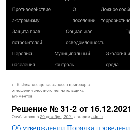
Противодействие
О
Ложное сооб
экстремизму
поселении
террористиче
Защита прав
Социальная
П
потребителей
осведомленность
Перепись
Муниципальный
Экология 
населения
контроль
среда
←
В г.Благовещенск вынесен приговор в
отношении злостного неплательщика
алиментов
Решение № 31-2 от 16.12.2021
Опубликовано
20 декабря, 2021
автором
admin
Об утверждении Порядка проведения