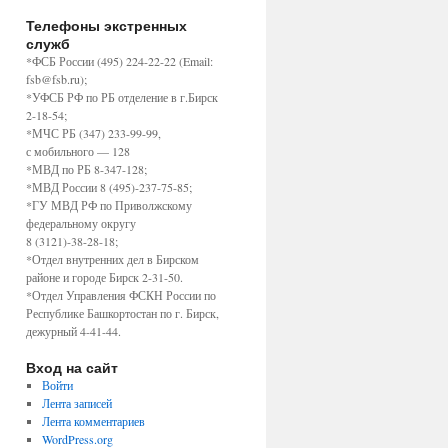
Телефоны экстренных
служб
*ФСБ России (495) 224-22-22 (Email:
fsb@fsb.ru);
*УФСБ РФ по РБ отделение в г.Бирск
2-18-54;
*МЧС РБ (347) 233-99-99,
с мобильного — 128
*МВД по РБ 8-347-128;
*МВД России 8 (495)-237-75-85;
*ГУ МВД РФ по Приволжскому
федеральному округу
8 (3121)-38-28-18;
*Отдел внутренних дел в Бирском
районе и городе Бирск 2-31-50.
*Отдел Управления ФСКН России по
Республике Башкортостан по г. Бирск,
дежурный 4-41-44.
Вход на сайт
Войти
Лента записей
Лента комментариев
WordPress.org