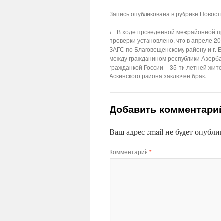
Запись опубликована в рубрике
Новост
←
В ходе проведенной межрайонной п
проверки установлено, что в апреле 20
ЗАГС по Благовещенскому району и г. 
между гражданином республики Азерб
гражданкой России – 35-ти летней жит
Аскинского района заключен брак.
Добавить комментари
Ваш адрес email не будет опубли
Комментарий
*