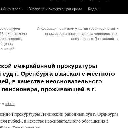
ный контроль
Экология и окружающая среда
Кадры
рокуратурой
Информация о личном участии территориальных
23 года в отделе
прокуроров в торжественных мероприятиях,
Благовещенск,
посвященных Дню знаний
→
айджан и
ельницей
ской межрайонной прокуратуры
суд г. Оренбурга взыскал с местного
лей, в качестве неосновательного
 пенсионера, проживающей в г.
ром
admin
йонной прокуратуры Ленинский районный суд г. Оренбурга
ысяч рублей, в качестве неосновательного обогащения в
й в г. Благовещенск.