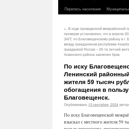
Перепись населения
Муниципаль
←
В ходе проведенной межрайонной п
проверки установлено, что в апреле 20
ЗАГС по Благовещенскому району и г. 
между гражданином республики Азерб
гражданкой России – 35-ти летней жит
Аскинского района заключен брак.
По иску Благовещен
Ленинский районный 
жителя 59 тысяч руб
обогащения в пользу
Благовещенск.
Опубликовано
13 сентября, 2024
авто
По иску Благовещенской межра
взыскал с местного жителя 59 т
пользу пенсионера, проживающе