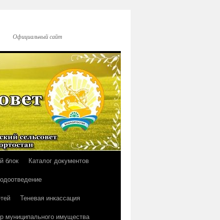
Официальный сайт
й блок
Каталог документов
водоотведение
тей
Теневая инкассация
р муниципального имущества