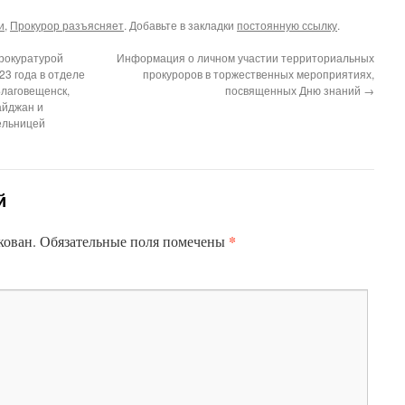
и
,
Прокурор разъясняет
. Добавьте в закладки
постоянную ссылку
.
рокуратурой
Информация о личном участии территориальных
23 года в отделе
прокуроров в торжественных мероприятиях,
Благовещенск,
посвященных Дню знаний
→
айджан и
ельницей
й
*
кован.
Обязательные поля помечены