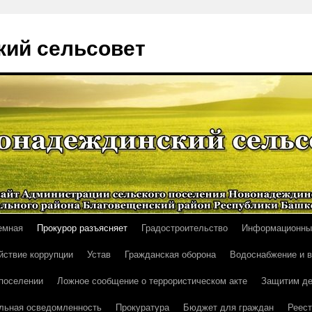
ий сельсовет
емная
Прокурор разъясняет
Градостроительство
Информационны
йствие коррупции
Устав
Гражданская оборона
Водоснабжение и 
поселении
Ложное сообщение о террористическом акте
Защитим де
льная осведомленность
Прокуратура
Бюджет для граждан
Реест