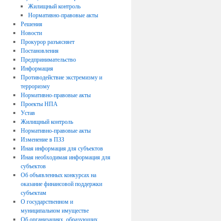
Жилищный контроль
Нормативно-правовые акты
Решения
Новости
Прокурор разъясняет
Постановления
Предпринимательство
Информация
Противодействие экстремизму и
терроризму
Нормативно-правовые акты
Проекты НПА
Устав
Жилищный контроль
Нормативно-правовые акты
Изменение в ПЗЗ
Иная информация для субъектов
Иная необходимая информация для
субъектов
Об объявленных конкурсах на
оказание финансовой поддержки
субъектам
О государственном и
муниципальном имуществе
Об организациях, образующих