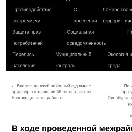
Противодействие
О
Ложное сооб
экстремизму
поселении
террористиче
Защита прав
Социальная
П
потребителей
осведомленность
Перепись
Муниципальный
Экология 
населения
контроль
среда
←
Благовещенский районный суд вынес
По 
приговор в отношении 35 летнего жителя
прок
Благовещенского района.
Оренбурга в
р
В ходе проведенной межрай