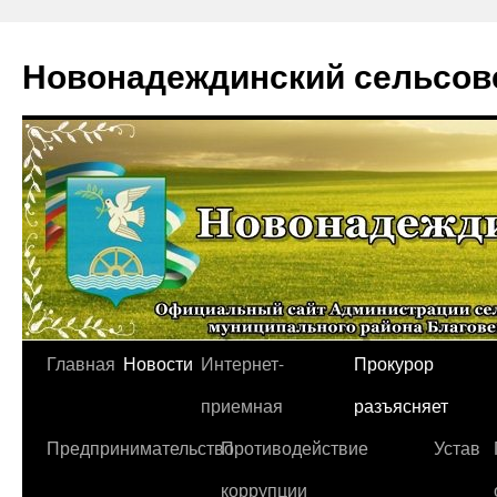
Новонадеждинский сельсов
Перейти
Главная
Новости
Интернет-
Прокурор
к
приемная
разъясняет
содержимому
Предпринимательство
Противодействие
Устав
коррупции