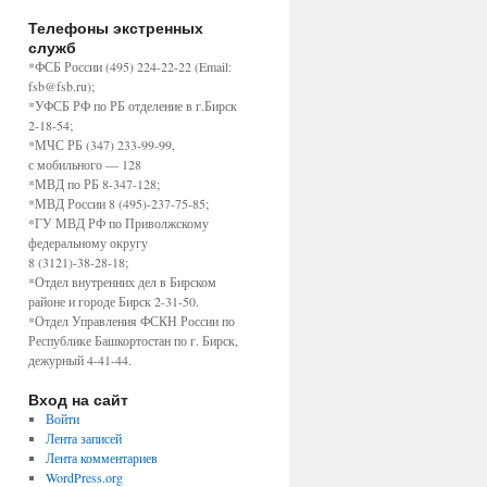
Телефоны экстренных
служб
*ФСБ России (495) 224-22-22 (Email:
fsb@fsb.ru);
*УФСБ РФ по РБ отделение в г.Бирск
2-18-54;
*МЧС РБ (347) 233-99-99,
с мобильного — 128
*МВД по РБ 8-347-128;
*МВД России 8 (495)-237-75-85;
*ГУ МВД РФ по Приволжскому
федеральному округу
8 (3121)-38-28-18;
*Отдел внутренних дел в Бирском
районе и городе Бирск 2-31-50.
*Отдел Управления ФСКН России по
Республике Башкортостан по г. Бирск,
дежурный 4-41-44.
Вход на сайт
Войти
Лента записей
Лента комментариев
WordPress.org