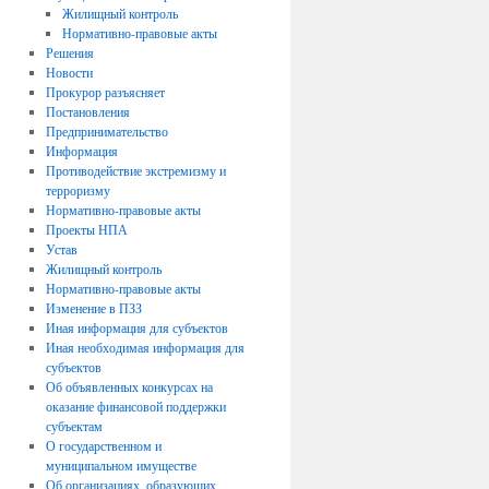
Жилищный контроль
Нормативно-правовые акты
Решения
Новости
Прокурор разъясняет
Постановления
Предпринимательство
Информация
Противодействие экстремизму и
терроризму
Нормативно-правовые акты
Проекты НПА
Устав
Жилищный контроль
Нормативно-правовые акты
Изменение в ПЗЗ
Иная информация для субъектов
Иная необходимая информация для
субъектов
Об объявленных конкурсах на
оказание финансовой поддержки
субъектам
О государственном и
муниципальном имуществе
Об организациях, образующих