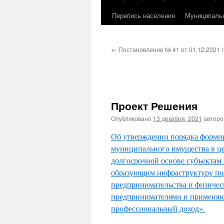
Перепись населения
Муниципаль
←
Постановление № 41 от 01.12.2021 г
Проект Решения
Опубликовано
13 декабря, 2021
автор
Об утверждении порядка формир
муниципального имущества в цел
долгосрочной основе субъектам 
образующим инфраструктуру под
предпринимательства и физиче
предпринимателями и применяю
профессиональный доход».