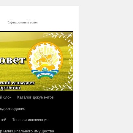
Официальный сайт
й блок
Каталог документов
водоотведение
тей
Теневая инкассация
р муниципального имущества