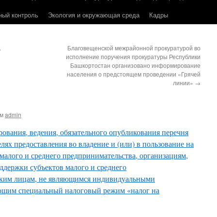
ный контроль
Экология и окружающая среда
Кадры
.
Благовещенской межрайонной прокуратурой во
исполнение поручения прокуратуры Республики
Башкортостан организовано информирование
населения о предстоящем проведении «Грячей
линии»
→
ом
admin
ования, ведения, обязательного опубликования перечня
ях предоставления во владение и (или) в пользование на
малого и среднего предпринимательства, организациям,
держки субъектов малого и среднего
ским лицам, не являющимся индивидуальными
щим специальный налоговый режим «налог на