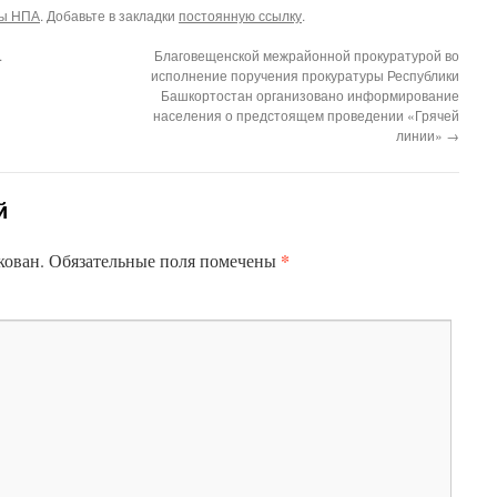
ты НПА
. Добавьте в закладки
постоянную ссылку
.
.
Благовещенской межрайонной прокуратурой во
исполнение поручения прокуратуры Республики
Башкортостан организовано информирование
населения о предстоящем проведении «Грячей
линии»
→
й
*
кован.
Обязательные поля помечены