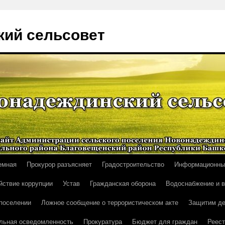
ий сельсовет
емная
Прокурор разъясняет
Градостроительство
Информационны
йствие коррупции
Устав
Гражданская оборона
Водоснабжение и 
поселении
Ложное сообщение о террористическом акте
Защитим де
льная осведомленность
Прокуратура
Бюджет для граждан
Реест